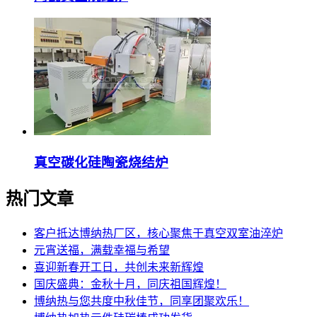
真空碳化硅陶瓷烧结炉
热门文章
客户抵达博纳热厂区，核心聚焦于真空双室油淬炉
元宵送福，满载幸福与希望
喜迎新春开工日，共创未来新辉煌
国庆盛典：金秋十月，同庆祖国辉煌！
博纳热与您共度中秋佳节，同享团聚欢乐！