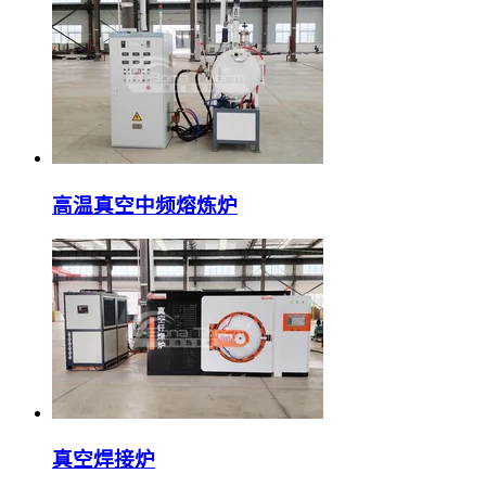
高温真空中频熔炼炉
真空焊接炉