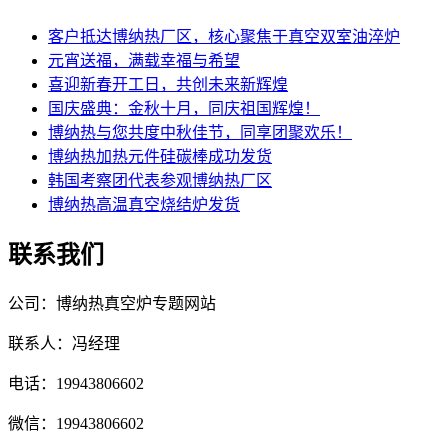
客户抵达博纳热厂区，核心聚焦于真空双室油淬炉
元宵送福，满载幸福与希望
喜迎新春开工日，共创未来新辉煌
国庆盛典：金秋十月，同庆祖国辉煌！
博纳热与您共度中秋佳节，同享团聚欢乐！
博纳热加热元件硅碳棒成功发货
韩国考察团代表参观博纳热厂区
博纳热高温真空烧结炉发货
联系我们
公司：博纳热真空炉专题网站
联系人：冯经理
电话：19943806602
微信：19943806602