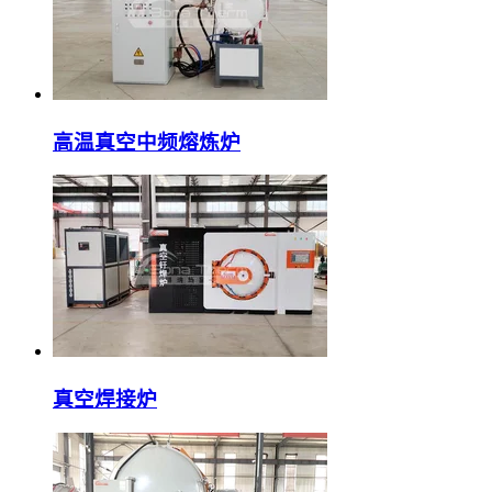
高温真空中频熔炼炉
真空焊接炉