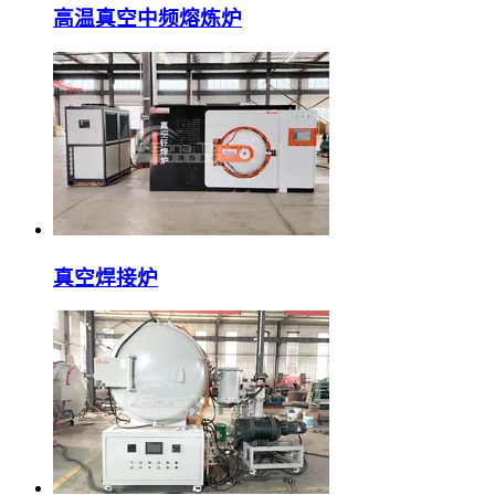
高温真空中频熔炼炉
真空焊接炉