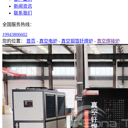
新闻资讯
联系我们
全国服务热线：
19943806602
您的位置：
首页
-
真空电炉
-
真空钼箔钎焊炉
-
真空焊接炉