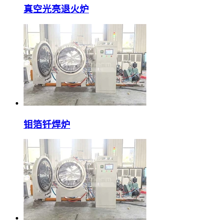
真空光亮退火炉
钼箔钎焊炉