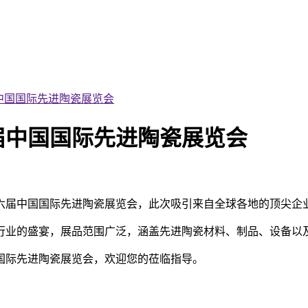
届中国国际先进陶瓷展览会
六届中国国际先进陶瓷展览会
第十六届中国国际先进陶瓷展览会，此次吸引来自全球各地的顶尖企
瓷行业的盛宴，展品范围广泛，涵盖先进陶瓷材料、制品、设备以
国国际先进陶瓷展览会，欢迎您的莅临指导。