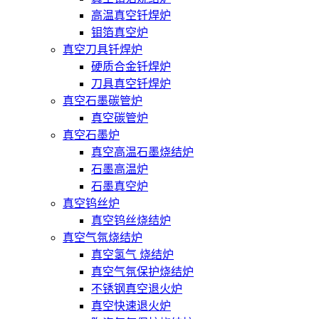
高温真空钎焊炉
钼箔真空炉
真空刀具钎焊炉
硬质合金钎焊炉
刀具真空钎焊炉
真空石墨碳管炉
真空碳管炉
真空石墨炉
真空高温石墨烧结炉
石墨高温炉
石墨真空炉
真空钨丝炉
真空钨丝烧结炉
真空气氛烧结炉
真空氢气 烧结炉
真空气氛保护烧结炉
不锈钢真空退火炉
真空快速退火炉