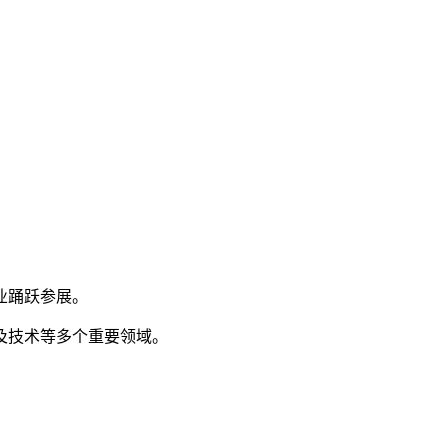
业踊跃参展。
及技术等多个重要领域。