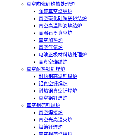
真空陶瓷纤维热处理炉
陶瓷真空烧结炉
真空碳化硅陶瓷烧结炉
真空高温陶瓷烧结炉
高温石墨真空炉
真空加热炉
真空气氛炉
电池正极材料热处理炉
高真空烧结炉
真空耐热钢钎焊炉
耐热钢高温钎焊炉
铝真空钎焊炉
耐热钢真空钎焊炉
真空铝钎焊炉
真空钼箔钎焊炉
真空焊接炉
真空光亮退火炉
钼箔钎焊炉
真空钼箔烧结炉