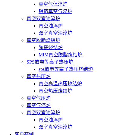
真空气体淬炉
钼箔真空气淬炉
真空双室油淬炉
真空油淬炉
双室真空油淬炉
真空脱脂烧结炉
陶瓷烧结炉
MIM真空脱脂烧结炉
SPS放电等离子热压炉
sps放电等离子热压烧结炉
真空热压炉
真空高温热压烧结炉
真空热压烧结炉
真空气压炉
真空气淬炉
真空双室油淬炉
真空油淬炉
双室真空油淬炉
客户案例